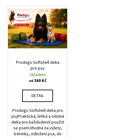
p
a
V
r
j
ý
o
í
p
d
t
i
u
?
s
k
p
t
r
ů
Prodogs Softshell deka
o
pro psy
d
HLEDAT
Skladem
u
360 Kč
od
k
t
DETAIL
D
ů
o
Prodogs Softshell deka pro
p
psyPraktická, lehká a odolná
o
deka pro každodenní použití
r
se psem.Vhodná na výlety,
u
tréninky, odložení psa, do