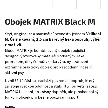
a
j
í
Obojek MATRIX Black M
t
?
Styl, originalita a maximální pevnost v jednom.
Velikost
M. Černé kování, 2,5 cm barevný hexa popruh, výběr
z motivů.
Model MATRIX je kombinovaný obojek spojující
designový vzorovaný materiál s odolným Hexa
HLEDAT
popruhem, díky čemuž vzniká výrazný a zároveň
extrémně praktický obojek pro každodenní nošení i
aktivní psy.
D
Uvnitř šité části se nachází pevnostní popruh, který
o
zajišťuje vysokou odolnost a stabilitu i při větší zátěži.
p
MATRIX tak není jen krásný doplněk, ale plnohodnotný
o
funkční obojek pro běžné používání i sport.
r
u
BARVA