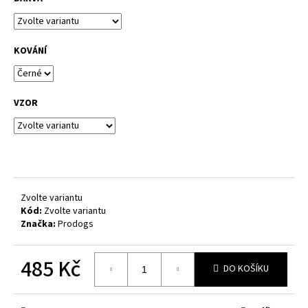
č
u
j
e
KOVÁNÍ
m
e
VZOR
OBOJEK
MATRIX
ROSA
GOLD
M
495
Kč
Zvolte variantu
Kód:
Zvolte variantu
Značka:
Prodogs
485 Kč
DO KOŠÍKU
Měrná
cena: