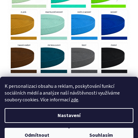
K personalizaci obsahu a reklam, poskytování funkcí
Z
sociálních médií a analýze naší návštěvnosti využíváme
á
Obchodní podmínky
GDPR
Formuláře
soubory cookies. Více informací
zde
.
p
a
Nastavení
Vytvořil Shoptet
t
Copyright 2026
Prodogs.cz
. Všechna práva vyhrazena.
Upravit
í
Odmítnout
Souhlasím
nastavení cookies