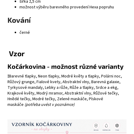
šířka 2,5 cm
možnost výběru barevného provedení Hexa popruhu
Kování
černé
Vzor
Kočárkovina - možnost různé
varianty
:
Barevné tlapky, Neon tlapky, Modré květy a tlapky, Polárni noc,
Růžový grunge, Fialové kvety, Abstraktní vlny, Barevná galaxie,
Tyrkysové mandaly, Lebky a růže, Růže a tlapky, Srdce a ekg,
Krajkové květy, Modrý mramor, Abstraktní vlny, Růžové tečky,
Hnědé tečky, Modré tečky, Zelené maskáče, Pískové
maskáče
(potřeba uvést v poznámce)