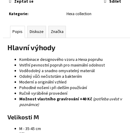
Zeptat se
Sdílet
Kategorie
:
Hexa collection
Popis
Diskuze
Značka
Hlavní výhody
Kombinace designového vzoru a Hexa popruhu
Vnitřní pevnostní popruh pro maximální odolnost
Voděodolný a snadno omyvatelný materiál
Odolný vůči nečistotám a bakteriím
Moderní a originální vzhled
Pohodlné nošení i při delším používání
Ručně vyráběné provedení
Možnost vlastního gravírování +40 Kč
(potřeba uvést v
poznámce)
Velikosti M
M - 35-45 cm