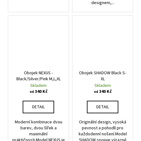
designem,...
Obojek NEXUS -
Obojek SHADOW Black S-
Black/Silver/Pink M,L,XL
XL
Skladem
Skladem
340 Kč
340 Kč
od
od
DETAIL
DETAIL
Moderní kombinace dvou
Originální design, vysoká
barev, dvou šířek a
pevnost a pohodlí pro
maximální
každodenní nošení.Model
praktičnosti.Model NEXUS je
SHADOW spojuje výrazné