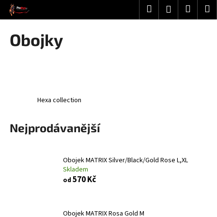
K
Přejít
Hledat
Nákup
M
Přihlášení
na
o
obsah
Zpět
Zpět
košík
š
Obojky
í
C
k
o
p
o
Hexa collection
t
ř
Nejprodávanější
e
b
u
Obojek MATRIX Silver/Black/Gold Rose L,XL
j
Skladem
e
570 Kč
od
t
e
Obojek MATRIX Rosa Gold M
n