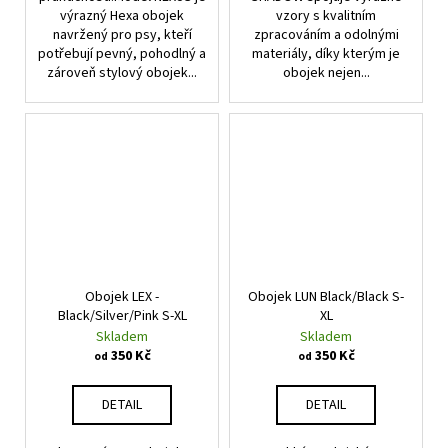
výrazný Hexa obojek
vzory s kvalitním
navržený pro psy, kteří
zpracováním a odolnými
potřebují pevný, pohodlný a
materiály, díky kterým je
zároveň stylový obojek...
obojek nejen...
Obojek LEX -
Obojek LUN Black/Black S-
Black/Silver/Pink S-XL
XL
Skladem
Skladem
350 Kč
350 Kč
od
od
DETAIL
DETAIL