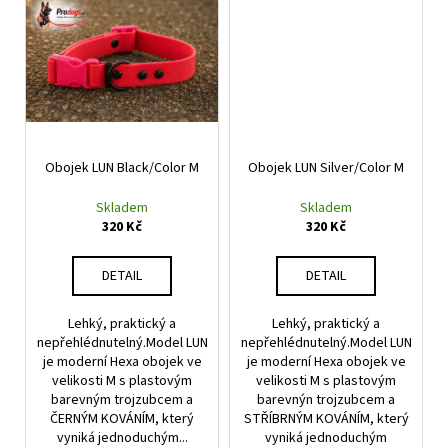
Obojek LUN Black/Color M
Obojek LUN Silver/Color M
Skladem
Skladem
320 Kč
320 Kč
DETAIL
DETAIL
Lehký, praktický a
Lehký, praktický a
nepřehlédnutelný.Model LUN
nepřehlédnutelný.Model LUN
je moderní Hexa obojek ve
je moderní Hexa obojek ve
velikosti M s plastovým
velikosti M s plastovým
barevným trojzubcem a
barevnýn trojzubcem a
ČERNÝM KOVÁNÍM, který
STŘÍBRNÝM KOVÁNÍM, který
vyniká jednoduchým...
vyniká jednoduchým