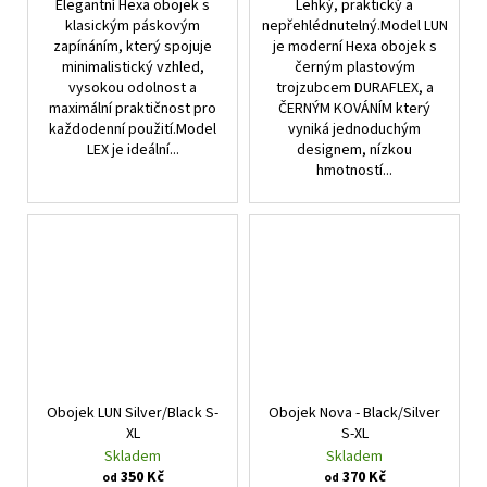
Elegantní Hexa obojek s
Lehký, praktický a
klasickým páskovým
nepřehlédnutelný.Model LUN
zapínáním, který spojuje
je moderní Hexa obojek s
minimalistický vzhled,
černým plastovým
vysokou odolnost a
trojzubcem DURAFLEX, a
maximální praktičnost pro
ČERNÝM KOVÁNÍM který
každodenní použití.Model
vyniká jednoduchým
LEX je ideální...
designem, nízkou
hmotností...
Obojek LUN Silver/Black S-
Obojek Nova - Black/Silver
XL
S-XL
Skladem
Skladem
350 Kč
370 Kč
od
od