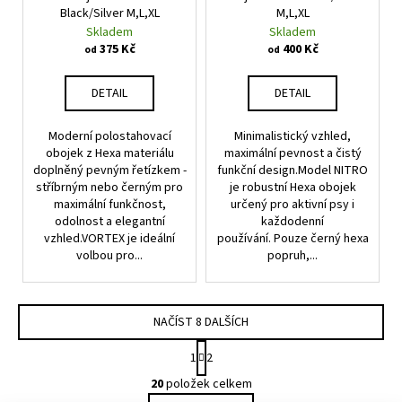
Black/Silver M,L,XL
M,L,XL
Skladem
Skladem
375 Kč
400 Kč
od
od
DETAIL
DETAIL
Moderní polostahovací
Minimalistický vzhled,
obojek z Hexa materiálu
maximální pevnost a čistý
doplněný pevným řetízkem -
funkční design.Model NITRO
stříbrným nebo černým pro
je robustní Hexa obojek
maximální funkčnost,
určený pro aktivní psy i
odolnost a elegantní
každodenní
vzhled.VORTEX je ideální
používání. Pouze černý hexa
volbou pro...
popruh,...
NAČÍST 8 DALŠÍCH
S
1
2
t
O
r
20
položek celkem
v
á