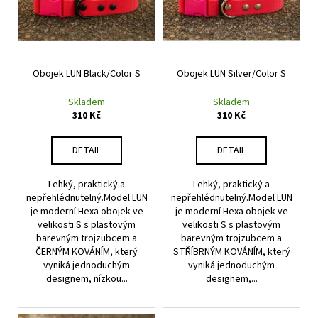
i
č
u
u
s
k
j
p
e
t
r
m
ů
Obojek LUN Black/Color S
Obojek LUN Silver/Color S
o
e
d
Skladem
Skladem
u
310 Kč
310 Kč
OBOJEK
k
MATRIX
ROSA
t
DETAIL
DETAIL
GOLD
ů
M
Lehký, praktický a
Lehký, praktický a
495
nepřehlédnutelný.Model LUN
nepřehlédnutelný.Model LUN
Kč
je moderní Hexa obojek ve
je moderní Hexa obojek ve
velikosti S s plastovým
velikosti S s plastovým
barevným trojzubcem a
barevným trojzubcem a
ČERNÝM KOVÁNÍM, který
STŘÍBRNÝM KOVÁNÍM, který
vyniká jednoduchým
vyniká jednoduchým
designem, nízkou...
designem,...