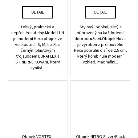
DETAIL
DETAIL
Lehký, praktický a
Stylový, odolný, silný a
nepřehlédnutelný.Model LUN
připravený na každodenní
je moderní Hexa obojek ve
dobrodružství.Obojek Nova
velikostech S, M, L a XL s
je vyroben z prémiového
černým plastovým
Hexa popruhu o šířce 2,5 cm,
trojzubcem DURAFLEX a
který kombinuje moderní
STŘÍBRNÉ KOVÁNÍ, který
vzhled, maximální...
vyniká...
Obojek VORTEX -
Obojek NITRO Silver/Black